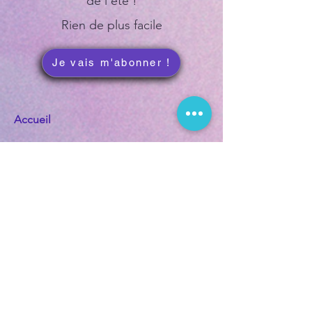
de l'été !
Rien de plus facile
Je vais m'abonner !
Accueil
- Aux origines de Plume de Dragon
- Blog
Soins de l'Être
- Lecture d'âme et chemin de vie
- Soins Diffusion du mois
- Soins audios autonomes