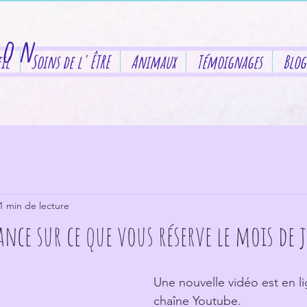
gon
il
Soins de l' ÊTRE
Animaux
Témoignages
Blog
1 min de lecture
ance sur ce que vous réserve le mois de j
Une nouvelle vidéo est en l
chaîne Youtube.