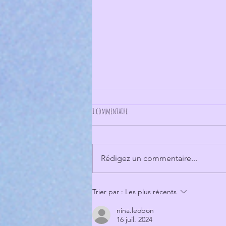
1 commentaire
Rédigez un commentaire...
7 points pour se reconnecter à la confiance
Trier par :
Les plus récents
nina.leobon
16 juil. 2024