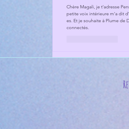
Chère Magali, je t'adresse Pe
petite voix intérieure m'a dit 
es. Et je souhaite à Plume de 
connectés.
J'aime
Répondre
Re