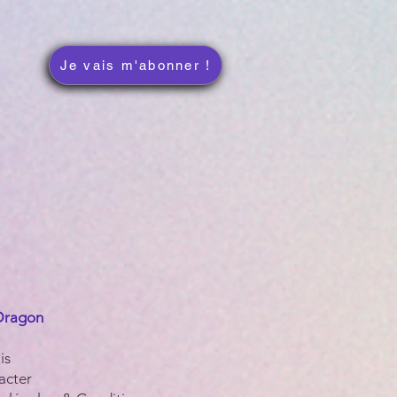
Je vais m'abonner !
Dragon
s​
acter