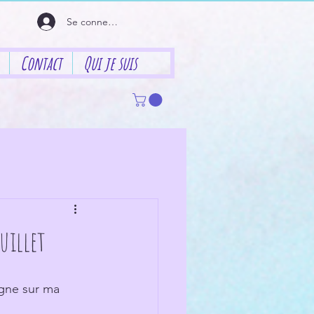
Se connecter
Contact
Qui je suis
uillet
igne sur ma 