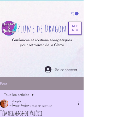
Plume de Dragon
ME
NU
Guidances et soutiens énergétiques
pour retrouver de la Clarté
Se connecter
Post
Tous les articles
Magali
Tous les articles
29 août 2022
2 min de lecture
Témoignage de Valérie
Témoignages