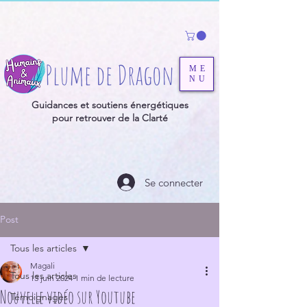
Plume de Dragon
ME
NU
Guidances et soutiens énergétiques
pour retrouver de la Clarté
Se connecter
Post
Tous les articles
Magali
Tous les articles
13 juin 2024
1 min de lecture
Nouvelle vidéo sur Youtube
Témoignages