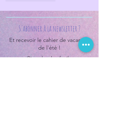
S'abonner à la newsletter ?
Et recevoir le cahier de vacances
de l'été !
Rien de plus facile
Je vais m'abonner !
Accueil
- Aux origines de Plume de Dragon
- Blog