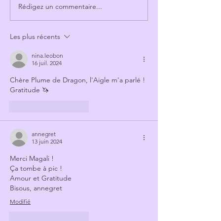
Rédigez un commentaire...
Les plus récents
nina.leobon
16 juil. 2024
Chère Plume de Dragon, l'Aigle m'a parlé ! 
Gratitude 🦄
J'aime
Répondre
annegret
13 juin 2024
Merci Magali !
Ça tombe à pic !
Amour et Gratitude
Bisous, annegret
Modifié
J'aime
Répondre